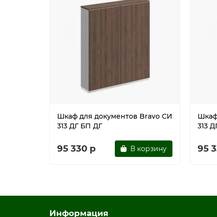
Шкаф для документов Bravo СИ
Шкаф
313 ДГ БП ДГ
313 Д
95 330 р
95 3
В корзину
Информация