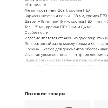
Материалы:
Ламинированная ДСтП, кромка ПВХ
Каркасы шкафов и полки – 18 мм, кромка ПВХ 
Двери – 18 мм или 16 мм, кромка ПВХ 1 мм. и 0
Топ – 25 мм, кромка ПВХ 1 мм. и 0,4 мм.
Особенности:
Изделие является стенкой из двух закрытых
Декоративный зазор между топом и боковым
Проемы шкафов для документов обеспечиваю
Изделие укомплектовано четырьмя дверями из
Задние стенки установлены в пазы корпуса ш
Изделие собирается на эксцентриковой стяж
Имеет регулировочные опоры
Изделие поставляется в разобранном виде
цвет дуб гладстоун / белый премиум / белый
Похожие товары