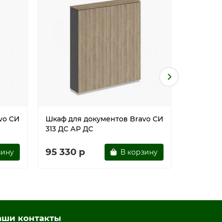
vo СИ
Шкаф для документов Bravo СИ
Шкаф дл
313 ДС АР ДС
313 ДС Б
95 330 р
95 330
зину
В корзину
аши контакты