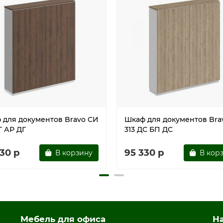
 для документов Bravo СИ
Шкаф для документов Bra
Г АР ДГ
313 ДС БП ДС
30 р
95 330 р
В корзину
В кор
Мебель для офиса
Н