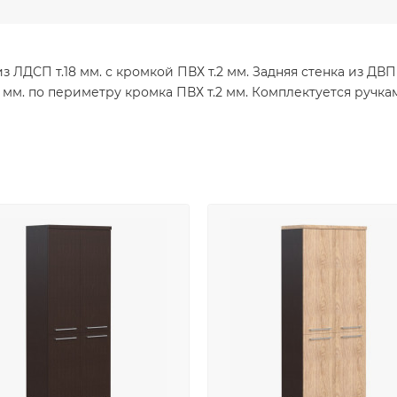
 ЛДСП т.18 мм. с кромкой ПВХ т.2 мм. Задняя стенка из ДВП 
м. по периметру кромка ПВХ т.2 мм. Комплектуется ручкам