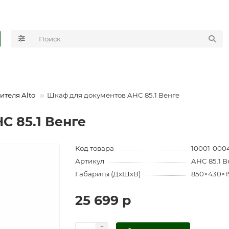
ителя Alto
Шкаф для документов AHC 85.1 Венге
C 85.1 Венге
Код товара
10001-000
Артикул
AHC 85.1 В
Габариты (ДхШхВ)
850×430×1
25 699 р