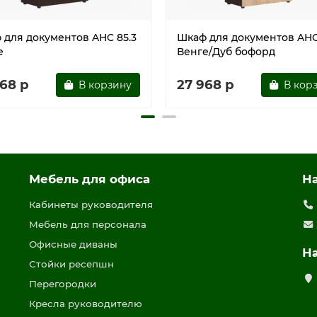
 для документов AHC 85.3
Шкаф для документов AHC
е
Венге/Дуб бофорд
968 р
27 968 р
В корзину
В кор
Мебель для офиса
Н
Кабинеты руководителя
Мебель для персонала
Офисные диваны
Н
Стойки ресепшн
Перегородки
Кресла руководителю