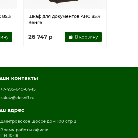
 85.3
Шкаф для документов AHC 85.4
Шкаф дл
Венге
Венге/Д
26 747 р
26 747
зину
В корзину
аши контакты
+7-495-649-64-15
zakaz@desoff.ru
аш адрес
Дмитровское шоссе дом 100 стр 2
Время работы офиса:
ПН 10-18