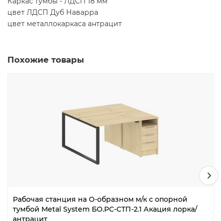
Каркас тумбы - ЛДСП 18 мм
цвет ЛДСП Дуб Наварра
цвет металлокаркаса антрацит
Похожие товары
Рабочая станция на О-образном м/к с опорной
тумбой Metal System БО.РС-СТП-2.1 Акация лорка/
антрацит