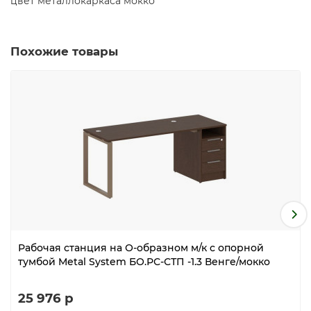
цвет металлокаркаса мокко
Похожие товары
Рабочая станция на О-образном м/к с опорной
тумбой Metal System БО.РС-СТП -1.3 Венге/мокко
25 976 р