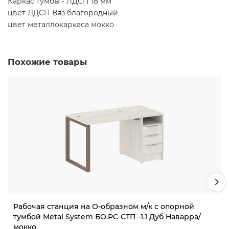
Каркас тумбы - ЛДСП 18 мм
цвет ЛДСП Вяз благородный
цвет металлокаркаса мокко
Похожие товары
Рабочая станция на О-образном м/к с опорной
тумбой Metal System БО.РС-СТП -1.1 Дуб Наварра/
мокко