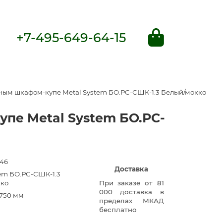
+7-495-649-64-15
рным шкафом-купе Metal System БО.РС-СШК-1.3 Белый/мокко
упе Metal System БО.РС-
46
Доставка
tem БО.РС-СШК-1.3
кко
При заказе от 81
000 доставка в
×750 мм
пределах МКАД
бесплатно