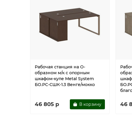
Рабочая станция на О-
Рабо
образном м/к с опорным
обра
шкафом-купе Metal System
шкаф
БО.РС-СШК-1.3 Венге/мокко
БО.Р
благ
46 805 р
46 
В корзину