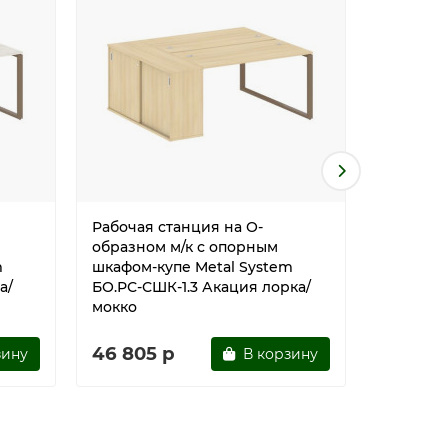
Рабочая станция на О-
Рабочая 
образном м/к с опорным
образно
m
шкафом-купе Metal System
шкафом-
а/
БО.РС-СШК-1.3 Акация лорка/
БО.РС-С
мокко
46 805 р
46 805
зину
В корзину