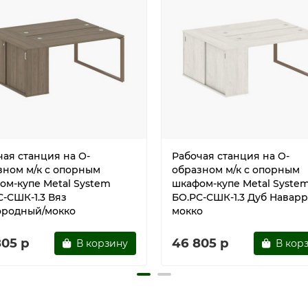
чая станция на О-
Рабочая станция на О-
зном м/к с опорным
образном м/к с опорным
ом-купе Metal System
шкафом-купе Metal Syste
С-СШК-1.3 Вяз
БО.РС-СШК-1.3 Дуб Наварр
ородный/мокко
мокко
805 р
46 805 р
В корзину
В кор