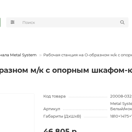
нала Metal System
Рабочая станция на О-образном м/к с опо
разном м/к с опорным шкафом-к
Код товара
20008-032
Metal Sys
Артикул
Белый/мо
Габариты (ДхШхВ)
1810×1475
46 805 р