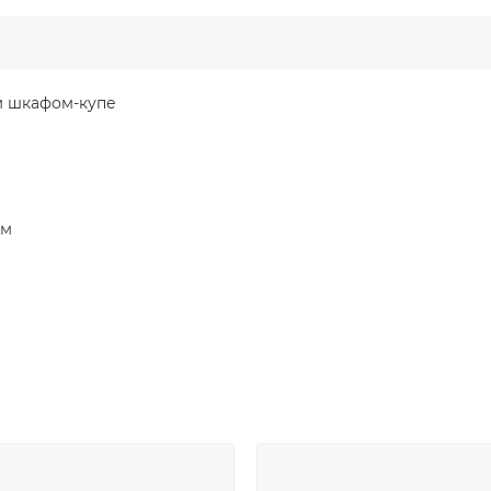
м шкафом-купе
мм