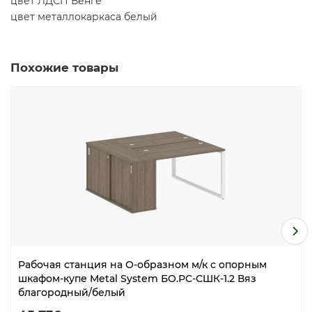
цвет ЛДСП Венге
цвет металлокаркаса белый
Похожие товары
Рабочая станция на О-образном м/к с опорным
шкафом-купе Metal System БО.РС-СШК-1.2 Вяз
благородный/белый