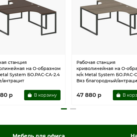
чая станция
Рабочая станция
олинейная на О-образном
криволинейная на О-обр
etal System БО.РАС-СА-2.4
м/к Metal System БО.РАС-С
е/антрацит
Вяз благородный/антраци
880 р
47 880 р
В корзину
В кор
Мебель для офиса
Н