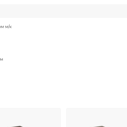
м м/к
мм