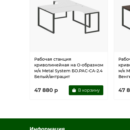
Рабочая станция
Рабо
криволинейная на О-образном
крив
м/к Metal System БО.РАС-СА-2.4
м/к M
Белый/антрацит
Венг
47 880 р
47 
В корзину
Информация