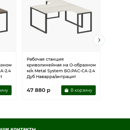
Рабочая станция
Рабочая
азном
криволинейная на О-образном
криволи
А-2.4
м/к Metal System БО.РАС-СА-2.4
м/к Meta
т
Дуб Наварра/антрацит
Акация 
47 880 р
47 880
зину
В корзину
аши контакты