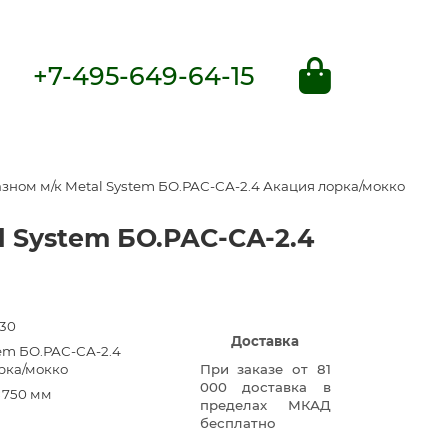
+7-495-649-64-15
зном м/к Metal System БО.РАС-СА-2.4 Акация лорка/мокко
 System БО.РАС-СА-2.4
30
Доставка
tem БО.РАС-СА-2.4
рка/мокко
При заказе от 81
000 доставка в
×750 мм
пределах МКАД
бесплатно