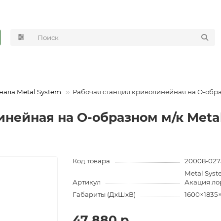
нала Metal System
Рабочая станция криволинейная на О-обра
нейная на О-образном м/к Metal
Код товара
20008-027
Metal Sys
Артикул
Акация ло
Габариты (ДхШхВ)
1600×1835
47 880 р