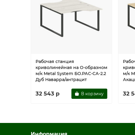
Рабочая станция
Рабо
криволинейная на О-образном
крив
м/к Metal System БО.РАС-СА-2.2
м/к M
Дуб Наварра/антрацит
Акац
32 543 р
32 5
В корзину
Информация