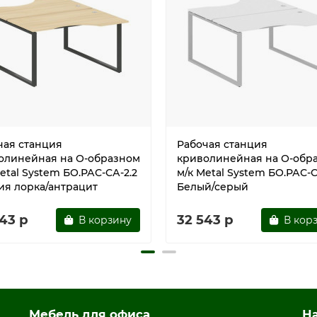
чая станция
Рабочая станция
олинейная на О-образном
криволинейная на О-обр
etal System БО.РАС-СА-2.2
м/к Metal System БО.РАС-С
ия лорка/антрацит
Белый/серый
43 р
32 543 р
В корзину
В кор
Мебель для офиса
Н