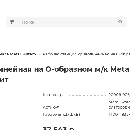
нала Metal System
Рабочая станция криволинейная на О-обра
нейная на О-образном м/к Metal
ит
Код товара
20008-026
Metal Syst
Артикул
благородн
Габариты (ДхШхВ)
1400×1835
32 543 р