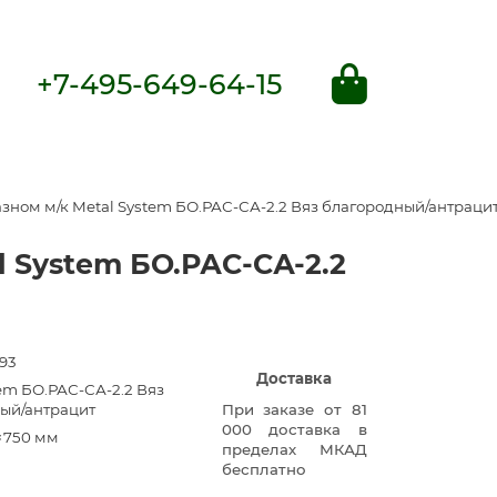
+7-495-649-64-15
зном м/к Metal System БО.РАС-СА-2.2 Вяз благородный/антраци
 System БО.РАС-СА-2.2
93
Доставка
em БО.РАС-СА-2.2 Вяз
ый/антрацит
При заказе от 81
000 доставка в
×750 мм
пределах МКАД
бесплатно