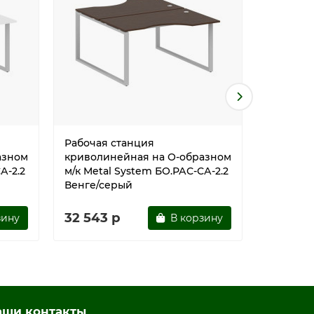
Рабочая станция
Рабочая
азном
криволинейная на О-образном
криволи
А-2.2
м/к Metal System БО.РАС-СА-2.2
м/к Meta
Венге/серый
Вяз бла
32 543 р
32 543
зину
В корзину
аши контакты