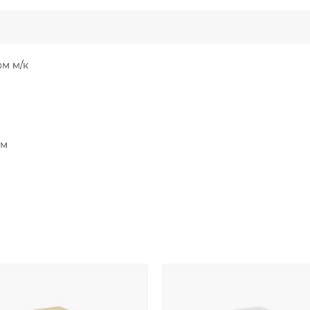
м м/к
мм