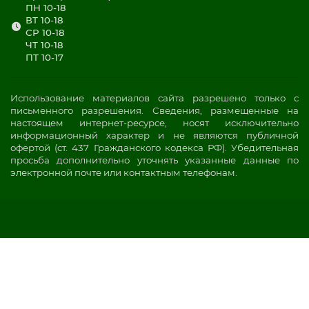
ПН 10-18
ВТ 10-18
СР 10-18
ЧТ 10-18
ПТ 10-17
Использование материалов сайта разрешено только с
письменного разрешения. Сведения, размещенные на
настоящем интернет-ресурсе, носят исключительно
информационный характер и не являются публичной
офертой (ст. 437 Гражданского кодекса РФ). Убедительная
просьба дополнительно уточнять указанные данные по
электронной почте или контактным телефонам.