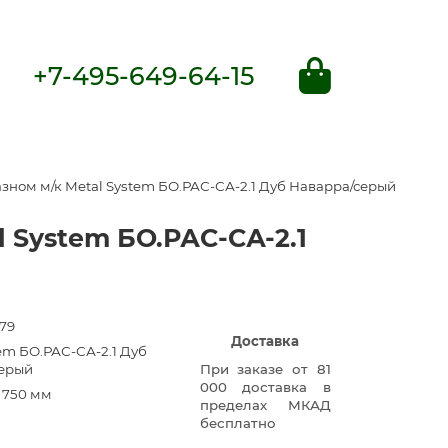
+7-495-649-64-15
зном м/к Metal System БО.РАС-СА-2.1 Дуб Наварра/серый
 System БО.РАС-СА-2.1
79
Доставка
em БО.РАС-СА-2.1 Дуб
серый
При заказе от 81
000 доставка в
×750 мм
пределах МКАД
бесплатно