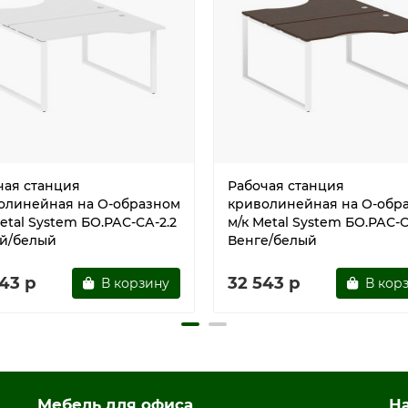
чая станция
Рабочая станция
олинейная на О-образном
криволинейная на О-обр
etal System БО.РАС-СА-2.2
м/к Metal System БО.РАС-С
й/белый
Венге/белый
43 р
32 543 р
В корзину
В кор
Мебель для офиса
Н