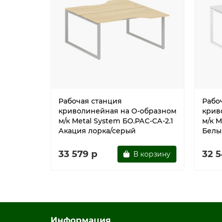
Рабочая станция
Рабо
криволинейная на О-образном
крив
м/к Metal System БО.РАС-СА-2.1
м/к M
Акация лорка/серый
Белы
33 579 р
32 5
В корзину
Информация