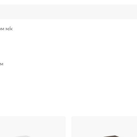
м м/к
мм