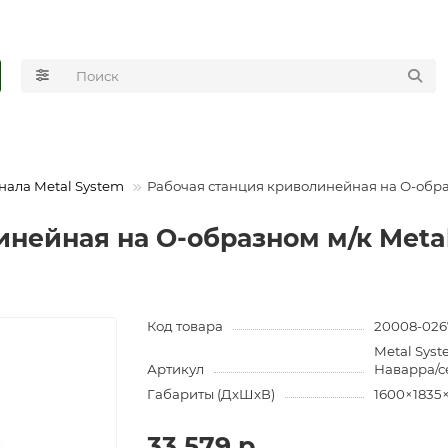
нала Metal System
Рабочая станция криволинейная на О-обра
нейная на О-образном м/к Metal
Код товара
20008-026
Metal Syst
Артикул
Наварра/
Габариты (ДхШхВ)
1600×1835
33 579 р