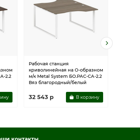
Рабочая станция
Рабочая
азном
криволинейная на О-образном
криволи
А-2.2
м/к Metal System БО.РАС-СА-2.2
м/к Meta
Вяз благородный/белый
Дуб Нав
32 543 р
32 543
зину
В корзину
аши контакты