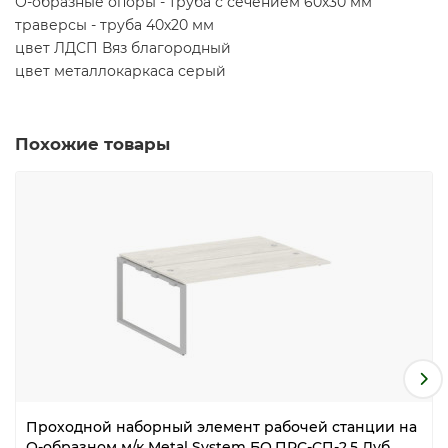
О-образные опоры - труба с сечением 60х30 мм
траверсы - труба 40х20 мм
цвет ЛДСП Вяз благородный
цвет металлокаркаса серый
Похожие товары
Проходной наборный элемент рабочей станции на
О-образном м/к Metal System БО.ПРС-СП-2.5 Дуб