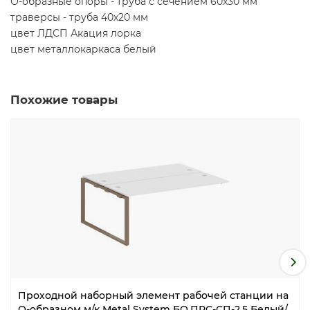
О-образные опоры - труба с сечением 60х30 мм
траверсы - труба 40х20 мм
цвет ЛДСП Акация лорка
цвет металлокаркаса белый
Похожие товары
Проходной наборный элемент рабочей станции на
О-образном м/к Metal System БО.ПРС-СП-2.5 Белый/