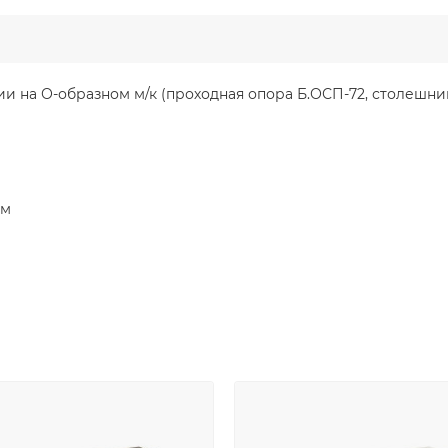
 на О-образном м/к (проходная опора Б.ОСП-72, столешниц
мм