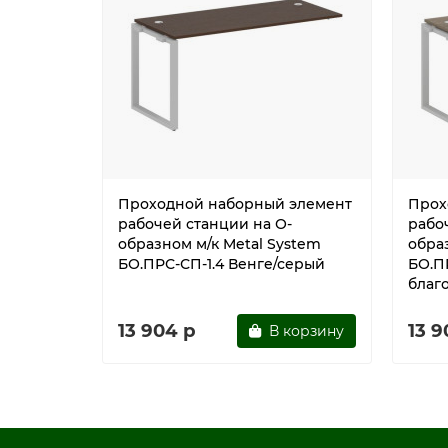
Проходной наборный элемент
Прох
рабочей станции на О-
рабо
образном м/к Metal System
обра
БО.ПРС-СП-1.4 Венге/серый
БО.П
благ
13 904 р
13 9
В корзину