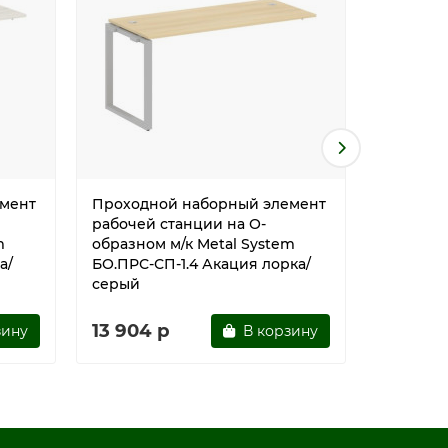
мент
Проходной наборный элемент
Проходн
рабочей станции на О-
рабочей
m
образном м/к Metal System
образном
а/
БО.ПРС-СП-1.4 Акация лорка/
БО.ПРС-
серый
13 904 р
14 587
зину
В корзину