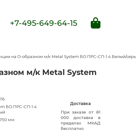
+7-495-649-64-15
ции на О-образном м/к Metal System БО.ПРС-СП-1.4 Белый/сер
зном м/к Metal System
76
Доставка
tem БО.ПРС-СП-1.4
рый
При заказе от 81
000 доставка в
750 мм
пределах МКАД
бесплатно