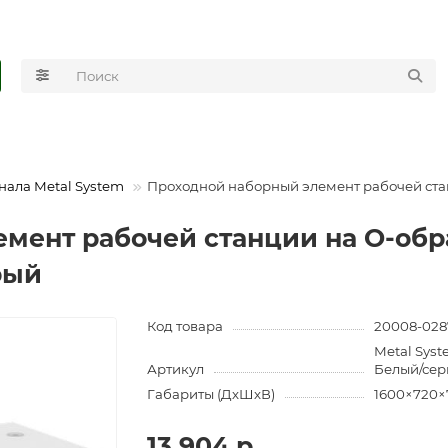
нала Metal System
Проходной наборный элемент рабочей стан
мент рабочей станции на О-обра
рый
Код товара
20008-028
Metal Sys
Артикул
Белый/се
Габариты (ДхШхВ)
1600×720×
13 904 р