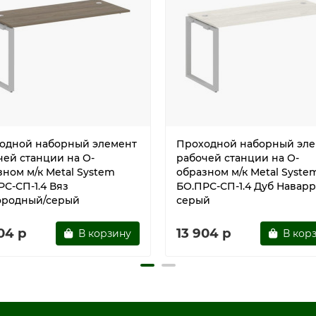
одной наборный элемент
Проходной наборный эле
чей станции на О-
рабочей станции на О-
зном м/к Metal System
образном м/к Metal Syste
РС-СП-1.4 Вяз
БО.ПРС-СП-1.4 Дуб Наварр
ородный/серый
серый
04 р
13 904 р
В корзину
В кор