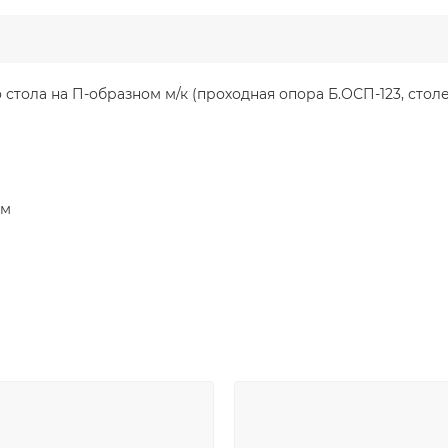
тола на П-образном м/к (проходная опора Б.ОСП-123, стол
мм