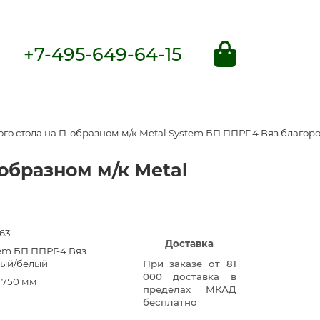
+7-495-649-64-15
о стола на П-образном м/к Metal System БП.ППРГ-4 Вяз благо
образном м/к Metal
63
Доставка
tem БП.ППРГ-4 Вяз
ный/белый
При заказе от 81
000 доставка в
×750 мм
пределах МКАД
бесплатно