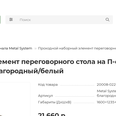
нала Metal System
Проходной наборный элемент переговорног
мент переговорного стола на П-
лагородный/белый
Код товара
20008-022
Metal Sys
Артикул
благород
Габариты (ДхШхВ)
1600×1235
21 660 р