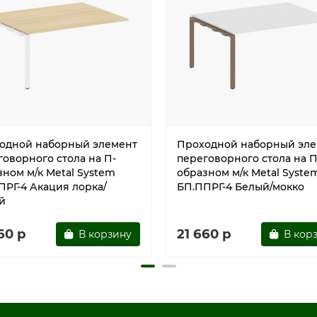
одной наборный элемент
Проходной наборный эле
говорного стола на П-
переговорного стола на П
зном м/к Metal System
образном м/к Metal Syste
ПРГ-4 Акация лорка/
БП.ППРГ-4 Белый/мокко
й
60 р
21 660 р
В корзину
В кор