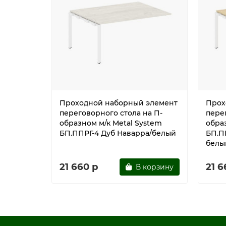
Проходной наборный элемент
Прох
переговорного стола на П-
пере
образном м/к Metal System
обра
БП.ППРГ-4 Дуб Наварра/белый
БП.П
белы
21 660 р
21 6
В корзину