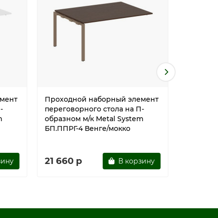
мент
Проходной наборный элемент
Проходн
-
переговорного стола на П-
перегово
m
образном м/к Metal System
образном
БП.ППРГ-4 Венге/мокко
БП.ППРГ
мокко
21 660 р
21 660
зину
В корзину