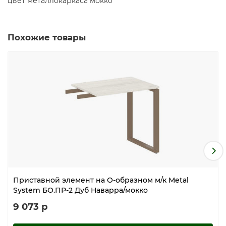
цвет металлокаркаса мокко
Похожие товары
Приставной элемент на О-образном м/к Metal
System БО.ПР-2 Дуб Наварра/мокко
9 073 р