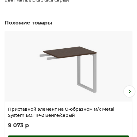
цвет металлокаркаса серый
Похожие товары
Приставной элемент на О-образном м/к Metal
System БО.ПР-2 Венге/серый
9 073 р