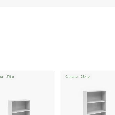
а: - 219 р
Cкидка: - 284 р