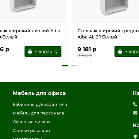
лаж широкий низкий Alba
Стеллаж широкий средн
0 Белый
Alba AL-2.1 Белый
6 р
9 181 р
В корзину
В кор
р
9 465 р
Мебель для офиса
Н
Кабинеты руководителя
Мебель для персонала
Офисные диваны
Н
Стойки ресепшн