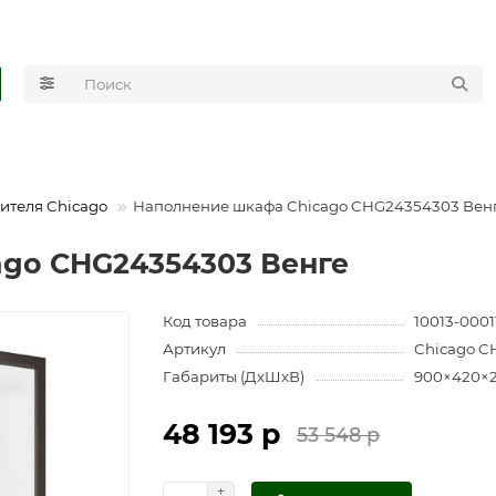
ителя Chicago
Наполнение шкафа Chicago CHG24354303 Вен
ago CHG24354303 Венге
Код товара
10013-0001
Артикул
Chicago C
Габариты (ДхШхВ)
900×420×
48 193 р
53 548 р