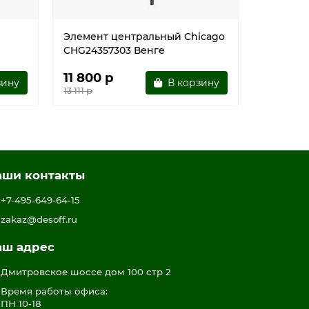
Элемент центральный Chicago
Креденц
CHG24357303 Венге
CHG2434
11 800 р
37 610
зину
В корзину
13 111 р
41 789 р
аши контакты
+7-495-649-64-15
zakaz@desoff.ru
аш адрес
Дмитровское шоссе дом 100 стр 2
Время работы офиса:
ПН 10-18