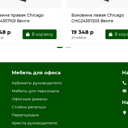
вина правая Chicago
Боковина левая Chicago
4357103 Венге
CHG24357203 Венге
48 р
19 348 р
В корзину
В кор
 р
21 498 р
Мебель для офиса
Н
Кабинеты руководителя
Мебель для персонала
Офисные диваны
Н
Стойки ресепшн
Перегородки
Кресла руководителю