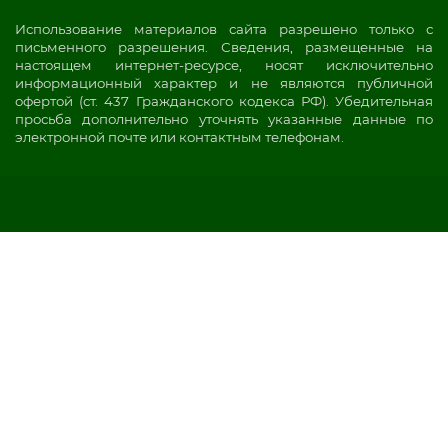
Использование материалов сайта разрешено только с
письменного разрешения. Сведения, размещенные на
настоящем интернет-ресурсе, носят исключительно
информационный характер и не являются публичной
офертой (ст. 437 Гражданского кодекса РФ). Убедительная
просьба дополнительно уточнять указанные данные по
электронной почте или контактным телефонам.