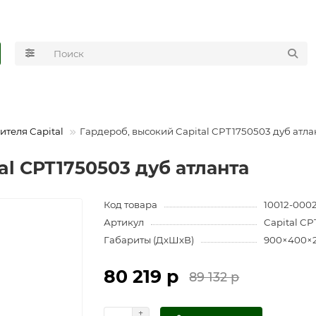
ителя Capital
Гардероб, высокий Capital CPT1750503 дуб атла
al CPT1750503 дуб атланта
Код товара
10012-000
Артикул
Capital CP
Габариты (ДхШхВ)
900×400×
80 219 р
89 132 р