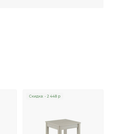
Cкидка: - 2 448 р
Cкидка: - 