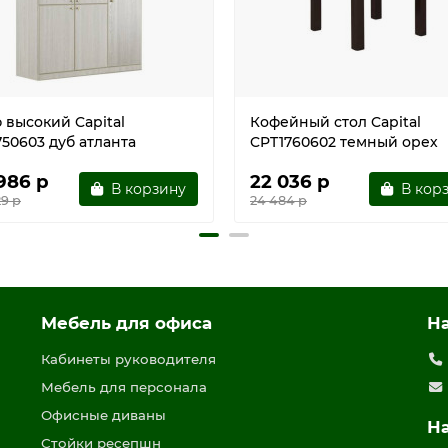
 высокий Capital
Кофейный стол Capital
50603 дуб атланта
CPT1760602 темный орех
986 р
22 036 р
В корзину
В кор
29 р
24 484 р
Мебель для офиса
Н
Кабинеты руководителя
Мебель для персонала
Офисные диваны
Н
Стойки ресепшн