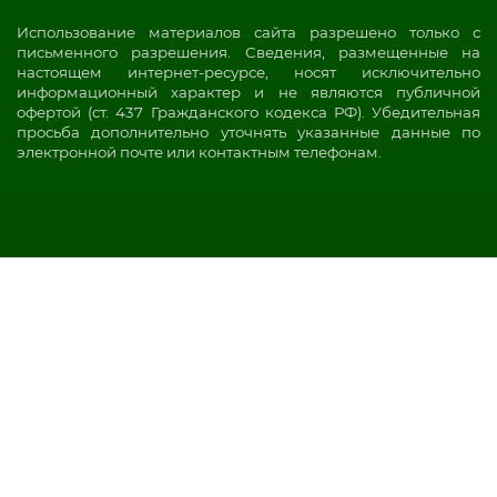
Использование материалов сайта разрешено только с
письменного разрешения. Сведения, размещенные на
настоящем интернет-ресурсе, носят исключительно
информационный характер и не являются публичной
офертой (ст. 437 Гражданского кодекса РФ). Убедительная
просьба дополнительно уточнять указанные данные по
электронной почте или контактным телефонам.