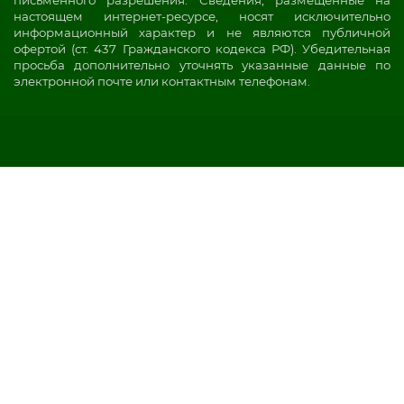
письменного разрешения. Сведения, размещенные на
настоящем интернет-ресурсе, носят исключительно
информационный характер и не являются публичной
офертой (ст. 437 Гражданского кодекса РФ). Убедительная
просьба дополнительно уточнять указанные данные по
электронной почте или контактным телефонам.