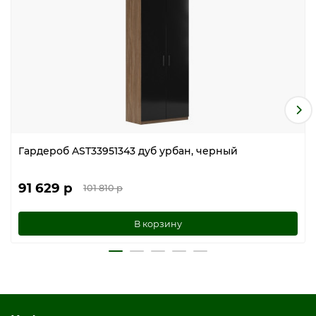
Гардероб AST33951343 дуб урбан, черный
91 629 р
101 810 р
В корзину