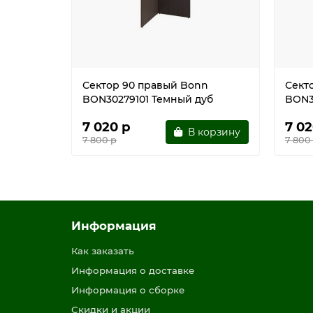
Сектор 90 правый Bonn
Сект
BON30279101 Темный дуб
BON3
7 020 р
7 02
В корзину
7 800 р
7 800
Информация
Как заказать
Информация о доставке
Информация о сборке
Скидки и акции