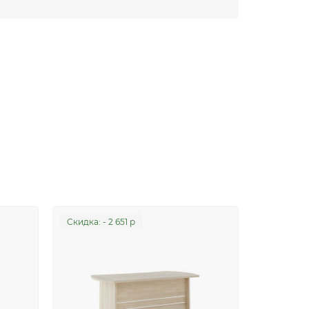
Cкидка: - 2 651 р
Cкидка: - 