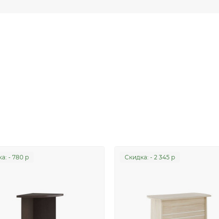
а: - 780 р
Cкидка: - 2 345 р