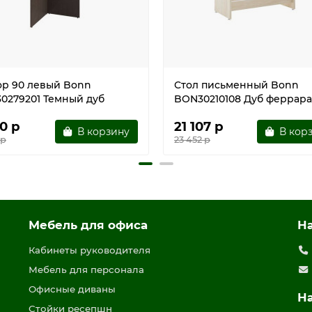
ор 90 левый Bonn
Стол письменный Bonn
0279201 Темный дуб
BON30210108 Дуб феррара
0 р
21 107 р
В корзину
В кор
 р
23 452 р
Мебель для офиса
Н
Кабинеты руководителя
Мебель для персонала
Офисные диваны
Н
Стойки ресепшн