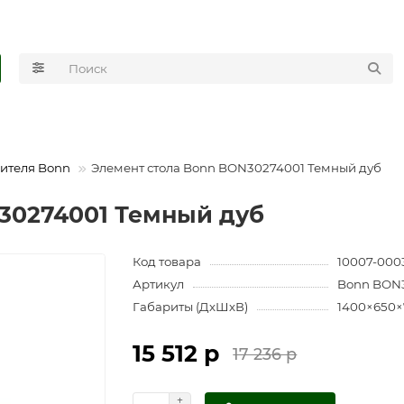
ителя Bonn
Элемент стола Bonn BON30274001 Темный дуб
30274001 Темный дуб
Код товара
10007-000
Артикул
Bonn BON3
Габариты (ДхШхВ)
1400×650×
15 512 р
17 236 р