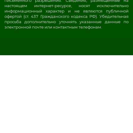
письменного разрешения. Сведения, размещенные на
настоящем интернет-ресурсе, носят исключительно
информационный характер и не являются публичной
офертой (ст. 437 Гражданского кодекса РФ). Убедительная
просьба дополнительно уточнять указанные данные по
электронной почте или контактным телефонам.