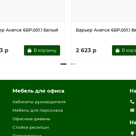
р Avance 6БР.001.1 Белый
Барьер Avance 6БР.001.1 В
3 р
2 623 р
В корзину
В кор
Мебель для офиса
Н
Кабинеты руководителя
Мебель для персонала
Офисные диваны
Н
Стойки ресепшн
Перегородки