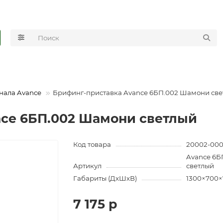
нала Avance
Брифинг-приставка Avance 6БП.002 Шамони св
nce 6БП.002 Шамони светлый
Код товара
20002-000
Avance 6
Артикул
светлый
Габариты (ДхШхВ)
1300×700×
7 175 р