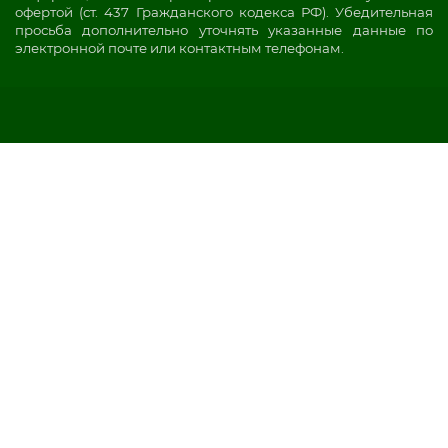
офертой (ст. 437 Гражданского кодекса РФ). Убедительная
просьба дополнительно уточнять указанные данные по
электронной почте или контактным телефонам.