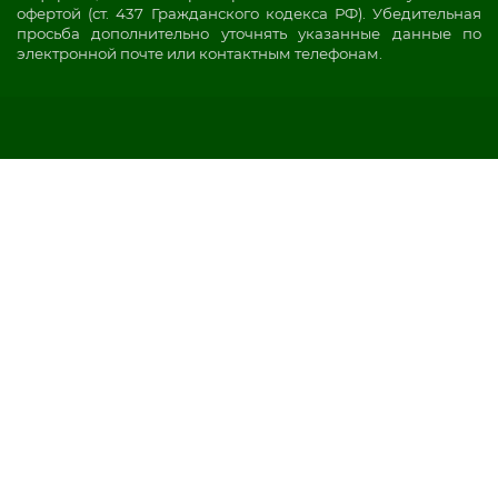
офертой (ст. 437 Гражданского кодекса РФ). Убедительная
просьба дополнительно уточнять указанные данные по
электронной почте или контактным телефонам.