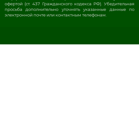
офертой (ст. 437 Гражданского кодекса РФ). Убедительная
просьба дополнительно уточнять указанные данные по
электронной почте или контактным телефонам.