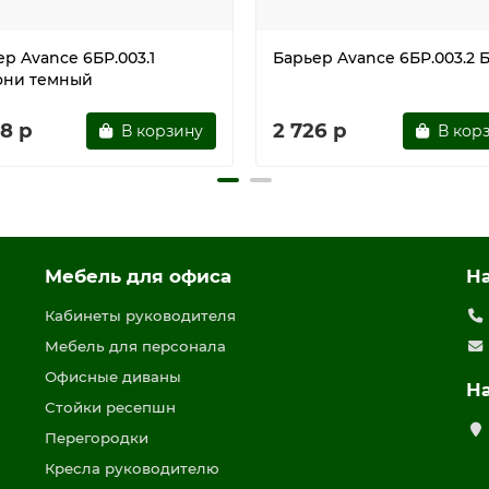
р Avance 6БР.003.1
Барьер Avance 6БР.003.2 
ни темный
8 р
2 726 р
В корзину
В кор
Мебель для офиса
Н
Кабинеты руководителя
Мебель для персонала
Офисные диваны
Н
Стойки ресепшн
Перегородки
Кресла руководителю