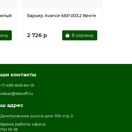
Белый
Барьер Avance 6БР.003.2 Венге
Барьер A
Шамони 
2 726 р
2 726 
зину
В корзину
аши контакты
+7-495-649-64-15
zakaz@desoff.ru
аш адрес
Дмитровское шоссе дом 100 стр 2
Время работы офиса:
ПН 10-18