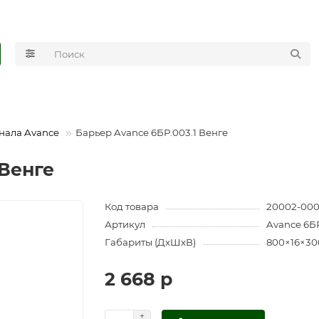
нала Avance
Барьер Avance 6БР.003.1 Венге
 Венге
Код товара
20002-00
Артикул
Avance 6БР
Габариты (ДхШхВ)
800×16×30
2 668 р